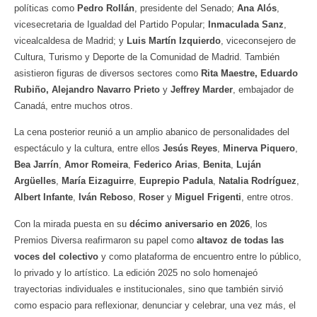
políticas como
Pedro Rollán
, presidente del Senado;
Ana Alós
,
vicesecretaria de Igualdad del Partido Popular;
Inmaculada Sanz
,
vicealcaldesa de Madrid; y
Luis Martín Izquierdo
, viceconsejero de
Cultura, Turismo y Deporte de la Comunidad de Madrid. También
asistieron figuras de diversos sectores como
Rita Maestre, Eduardo
Rubiño,
Alejandro Navarro Prieto
y
Jeffrey Marder
, embajador de
Canadá, entre muchos otros.
La cena posterior reunió a un amplio abanico de personalidades del
espectáculo y la cultura, entre ellos
Jesús Reyes
,
Minerva Piquero
,
Bea Jarrín
,
Amor Romeira
,
Federico Arias
,
Benita
,
Luján
Argüelles
,
María Eizaguirre
,
Euprepio Padula
,
Natalia Rodríguez
,
Albert Infante
,
Iván Reboso
,
Roser
y
Miguel Frigenti
, entre otros.
Con la mirada puesta en su
décimo aniversario en 2026
, los
Premios Diversa reafirmaron su papel como
altavoz de todas las
voces del colectivo
y como plataforma de encuentro entre lo público,
lo privado y lo artístico. La edición 2025 no solo homenajeó
trayectorias individuales e institucionales, sino que también sirvió
como espacio para reflexionar, denunciar y celebrar, una vez más, el