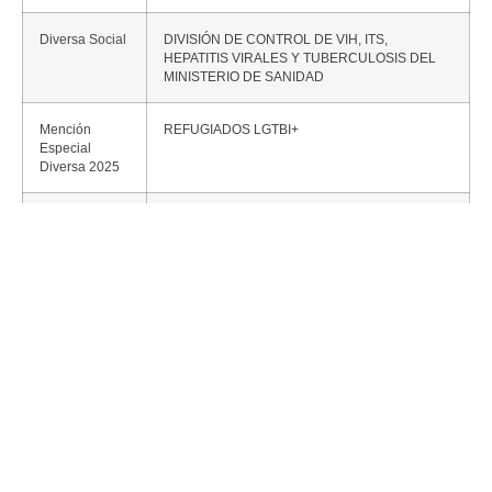
Diversa Social
DIVISIÓN DE CONTROL DE VIH, ITS,
HEPATITIS VIRALES Y TUBERCULOSIS DEL
MINISTERIO DE SANIDAD
Mención
REFUGIADOS LGTBI+
Especial
Diversa 2025
Diversa a la
MUSEO NACIONAL THYSSEN-BORNEMISZA
Cultura
Diversa a la
MARILIENDRE
Serie
Diversa a la
ANA LOCKING
Moda
Diversa a las
KARLA SOFÍA GASCÓN
Artes