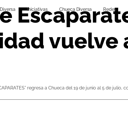
e Escaparat
Diversa
Iniciativas
Chueca Diversa
Redes
vidad vuelve
ARATES” regresa a Chueca del 19 de junio al 5 de julio, c