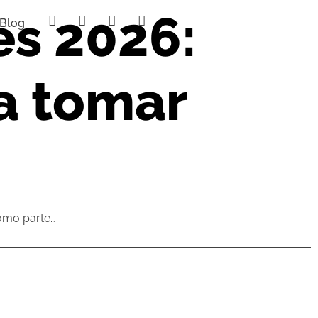
es 2026:
Blog
 a tomar
omo parte…