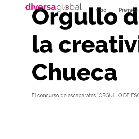
Orgullo d
Inicio
Premios 
la creati
Chueca
El concurso de escaparates “ORGULLO DE ESCAP