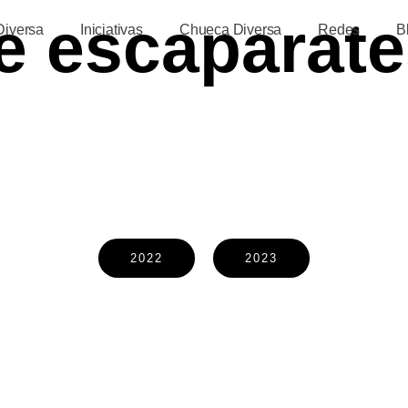
e escaparat
Diversa
Iniciativas
Chueca Diversa
Redes
B
2022
2023